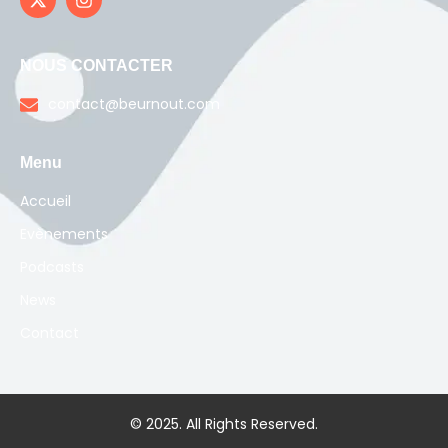
NOUS CONTACTER
contact@beurnout.com
Menu
Accueil
Evènements
Podcasts
News
Contact
© 2025. All Rights Reserved.