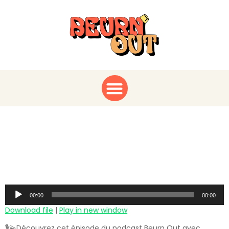
Une Conversation
Intime avec Sébastien
Jondeau
Audio
00:00
00:00
Player
Download file
|
Play in new window
🎙💫Découvrez cet épisode du podcast Beurn Out avec