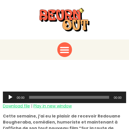
Sur la route de
Redouane Bougheraba
Audio
00:00
00:00
Player
Download file
|
Play in new window
Cette semaine, j’ai eu le plaisir de recevoir Redouane
Bougheraba, comédien, humoriste et maintenant à
l’affiche de son tout nouveau film “Sur la route de