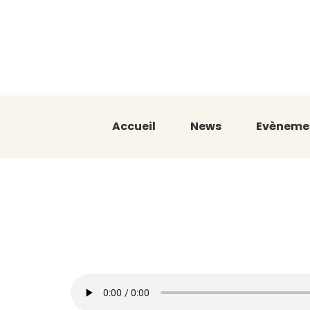
Accueil
News
Evèneme
Sous le Sol
avec Asmaa 