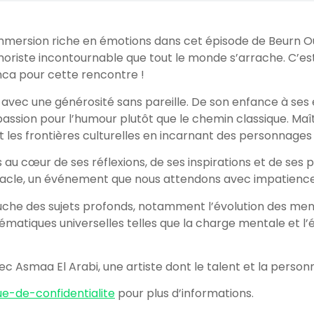
rsion riche en émotions dans cet épisode de Beurn Out. Ce
humoriste incontournable que tout le monde s’arrache. C’e
anca pour cette rencontre !
vec une générosité sans pareille. De son enfance à ses ét
assion pour l’humour plutôt que le chemin classique. Maîtr
t les frontières culturelles en incarnant des personnage
u cœur de ses réflexions, de ses inspirations et de ses p
tacle, un événement que nous attendons avec impatience
uche des sujets profonds, notamment l’évolution des men
atiques universelles telles que la charge mentale et l’éq
 Asmaa El Arabi, une artiste dont le talent et la person
ue-de-confidentialite
pour plus d’informations.