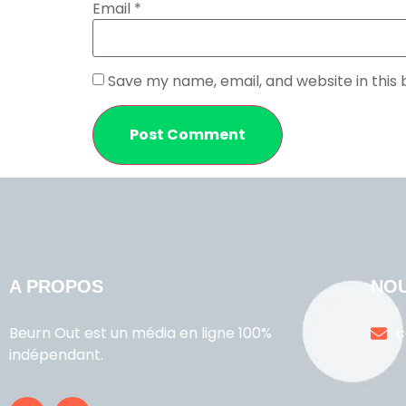
Email
*
Save my name, email, and website in this
A PROPOS
NO
Beurn Out est un média en ligne 100%
c
indépendant.