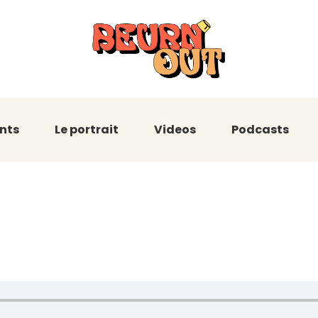
nts
Le portrait
Videos
Podcasts
eil de l’Humour 
El Arabi