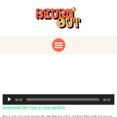
Sofya Benzakour :
Bohème, Chic et
Bahaar !
Audio
00:00
00:00
Player
Download file
|
Play in new window
Pour ce nouvel épisode de Beurn Out, Sofya Benzakour nous