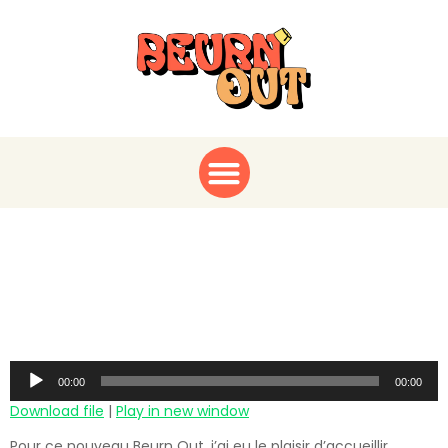
Rencontre avec Nadiya
: De ‘Parle-moi’ à
aujourd’hui
Audio
00:00
00:00
Player
Download file
|
Play in new window
Pour ce nouveau Beurn Out, j’ai eu le plaisir d’accueillir