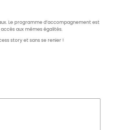
Arrow
keys
to
x ruraux. Le programme d’accompagnement est
increase
er accès aux mêmes égalités.
or
decrease
ess story et sans se renier !
volume.