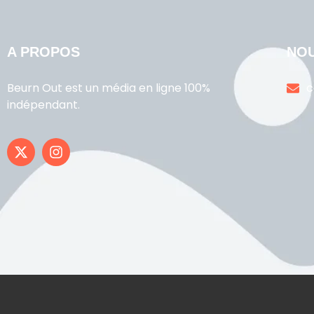
A PROPOS
NO
Beurn Out est un média en ligne 100%
c
indépendant.