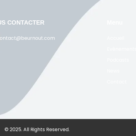
US CONTACTER
Menu
ontact@beurnout.com
Accueil
Evènement
Podcasts
News
Contact
© 2025. All Rights Reserved.