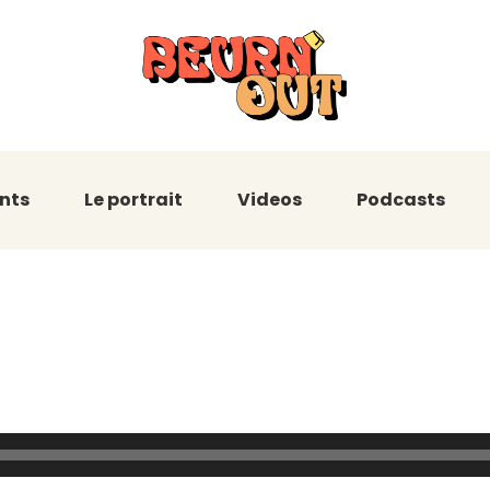
nts
Le portrait
Videos
Podcasts
ra : Tous ses 
 dans l’entrepr