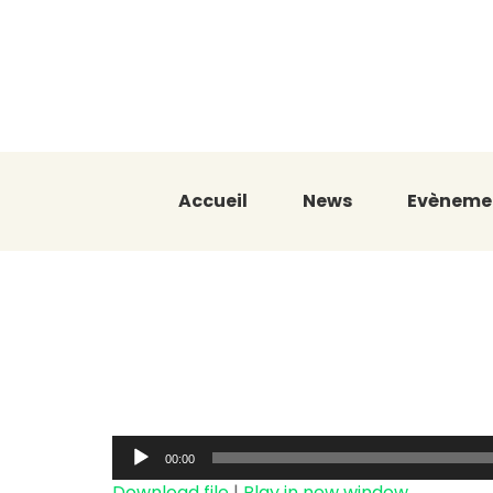
Accueil
News
Evèneme
Moussa Cama
pour réussir
Audio
00:00
Player
Download file
|
Play in new window