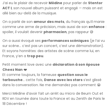
J’ai eu le plaisir de recevoir
Médine
pour parler de
Stentor
ACT I
, son nouvel album puissant et engagé — mais on est
allé bien au-delà de la musique.
On a parlé de son
amour des mots
, du français qu’il manie
comme une arme de précision, mais aussi de son
enfance
:
spoiler, il voulait devenir
pharmacien
, pas rappeur 😅
On a aussi évoqué ses
performances scéniques
(je l’ai vu
sur scène… c’est pas un concert, c’est une démonstration).
Et soyons honnêtes: des artistes de scène comme lui, en
France, y’en a
trop peu
.
Petit moment love avec une
déclaration à son épouse
Cheez Nan
❤️
Et comme toujours, la fameuse
question sous le
tarbouche
… cette fois,
Danse avec les stars
s’est glissé
dans la conversation. Ne me demandez pas comment 😭
Merci Médine d’avoir fait un arrêt au micro de Beurn Out et
RDV en tournée dans toute la France et au Zenith de Paris le
18 Décembre !