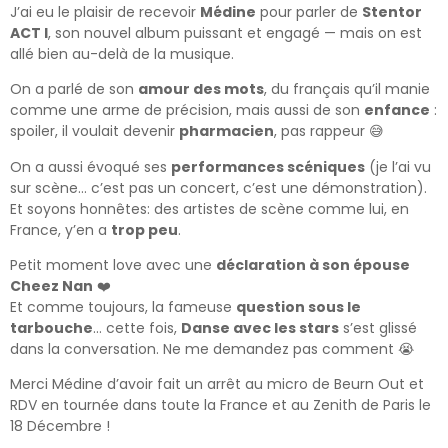
J’ai eu le plaisir de recevoir
Médine
pour parler de
Stentor
ACT I
, son nouvel album puissant et engagé — mais on est
allé bien au-delà de la musique.
On a parlé de son
amour des mots
, du français qu’il manie
comme une arme de précision, mais aussi de son
enfance
:
spoiler, il voulait devenir
pharmacien
, pas rappeur 😅
On a aussi évoqué ses
performances scéniques
(je l’ai vu
sur scène… c’est pas un concert, c’est une démonstration).
Et soyons honnêtes: des artistes de scène comme lui, en
France, y’en a
trop peu
.
Petit moment love avec une
déclaration à son épouse
Cheez Nan
❤️
Et comme toujours, la fameuse
question sous le
tarbouche
… cette fois,
Danse avec les stars
s’est glissé
dans la conversation. Ne me demandez pas comment 😭
Merci Médine d’avoir fait un arrêt au micro de Beurn Out et
RDV en tournée dans toute la France et au Zenith de Paris le
18 Décembre !