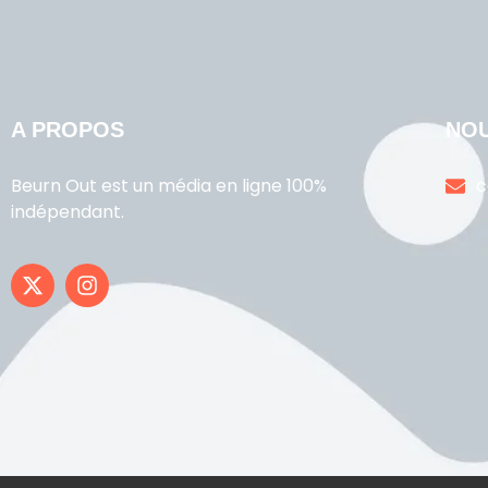
A PROPOS
NO
Beurn Out est un média en ligne 100%
c
indépendant.