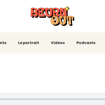
nts
Le portrait
Videos
Podcasts
 : Les confessi
e