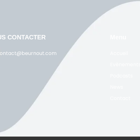
US CONTACTER
Menu
ontact@beurnout.com
Accueil
Evènement
Podcasts
News
Contact