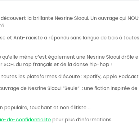
i découvert la brillante Nesrine Slaoui. Un ouvrage qui NOUS
té.
asse et Anti-raciste a répondu sans langue de bois à tout
 qu’elle mène c’est également une Nesrine Slaoui drôle 
r SCH, du rap français et de la danse hip-hop !
r toutes les plateformes d’écoute : Spotify, Apple Podcas
er ouvrage de Nesrine Slaoui “Seule” : une fiction inspirée d
 populaire, touchant et non élitiste …
ue-de-confidentialite
pour plus d’informations.