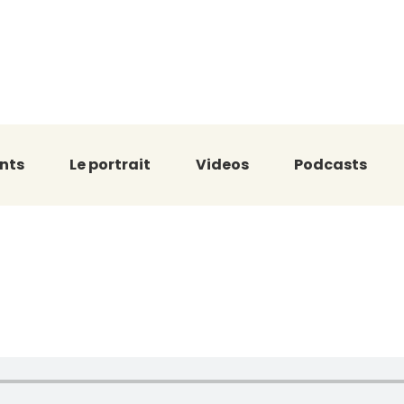
nts
Le portrait
Videos
Podcasts
c la brillante N