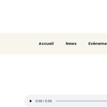
Accueil
News
Evèneme
Légitime ave
Slaoui !