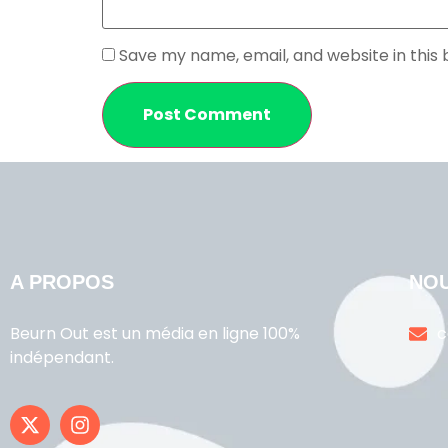
Save my name, email, and website in this
A PROPOS
NO
Beurn Out est un média en ligne 100%
c
indépendant.