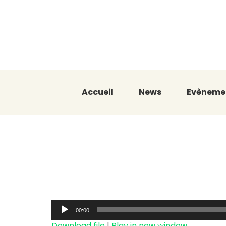
Accueil
News
Evèneme
Le Talent É
Jammeh Dia
Audio
00:00
Player
Download file
|
Play in new window