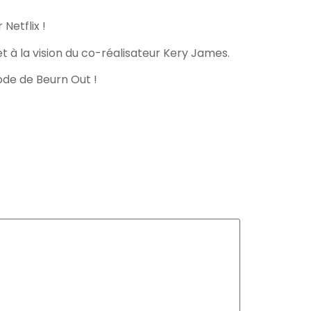
Arrow
keys
Netflix !
to
t à la vision du co-réalisateur Kery James.
increase
or
ode de Beurn Out !
decrease
volume.