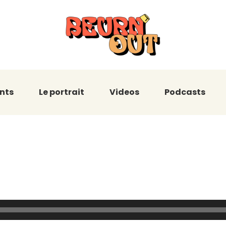
nts
Le portrait
Videos
Podcasts
loquent : Renco
ngana !