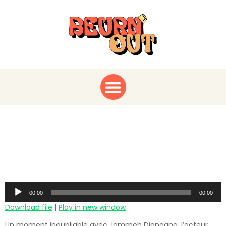
Le Talent Éloquent :
Rencontre avec
Jammeh Diangana !
Audio
00:00
00:00
Player
Download file
|
Play in new window
Un moment inoubliable avec Jammeh Diangana, l’acteur