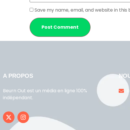
Save my name, email, and website in this
A PROPOS
NO
Beurn Out est un média en ligne 100%
c
indépendant.