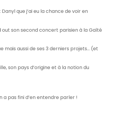
Arrow
keys
 Danyl que j’ai eu la chance de voir en
to
increase
d out son second concert parisien à la Gaîté
or
decrease
volume.
e mais aussi de ses 3 derniers projets… (et
e, son pays d’origine et à la notion du
a pas fini d’en entendre parler !