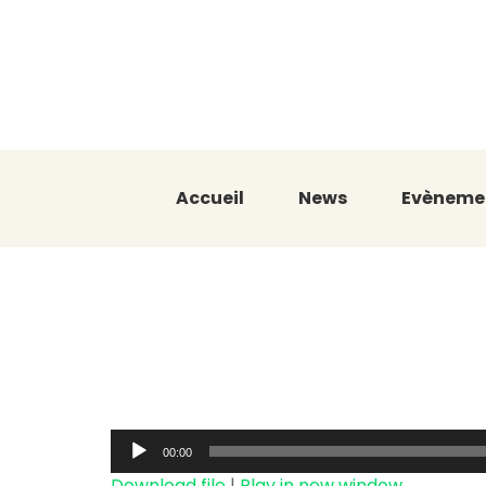
Accueil
News
Evèneme
Khedma : L’
Danyl en Tr
Audio
00:00
Player
Download file
|
Play in new window