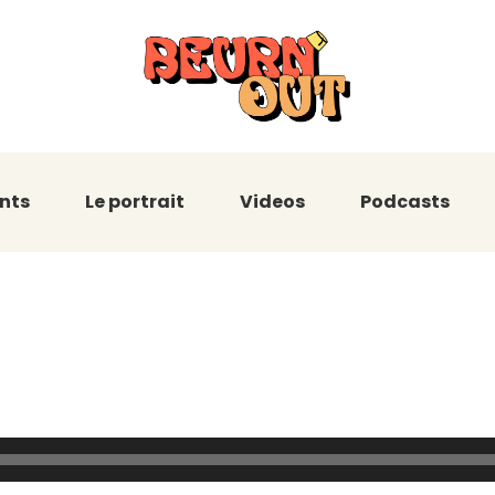
nts
Le portrait
Videos
Podcasts
Évolution Music
ois Actes