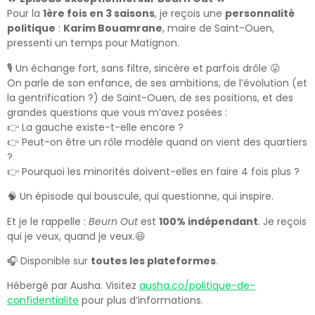
Pour la
1ère fois en 3 saisons
, je reçois une
personnalité
politique
:
Karim Bouamrane
, maire de Saint-Ouen,
pressenti un temps pour Matignon.
🎙️ Un échange fort, sans filtre, sincère et parfois drôle 😜
On parle de son enfance, de ses ambitions, de l’évolution (et
la gentrification ?) de Saint-Ouen, de ses positions, et des
grandes questions que vous m’avez posées :
👉 La gauche existe-t-elle encore ?
👉 Peut-on être un rôle modèle quand on vient des quartiers
?
👉 Pourquoi les minorités doivent-elles en faire 4 fois plus ?
🧠 Un épisode qui bouscule, qui questionne, qui inspire.
Et je le rappelle :
Beurn Out
est
100% indépendant
. Je reçois
qui je veux, quand je veux.😆
🎧 Disponible sur
toutes les plateformes
.
Hébergé par Ausha. Visitez
ausha.co/politique-de-
confidentialite
pour plus d’informations.