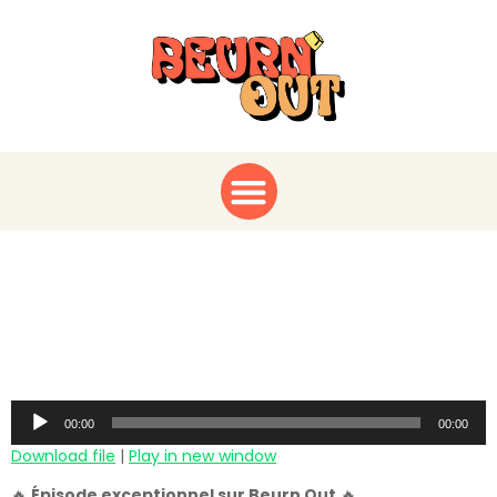
Karim Bouamrane :
itinéraire d’un enfant de
Saint-Ouen
Audio
00:00
00:00
Player
Download file
|
Play in new window
🔥
Épisode exceptionnel sur Beurn Out
🔥