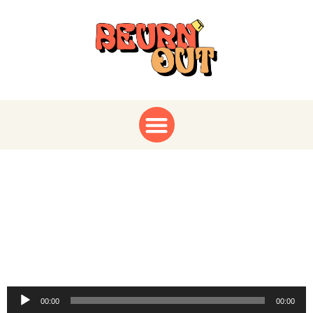
Kamel Kajout : Notre
double champion du
monde de lecture
rapide
Audio
00:00
00:00
Player