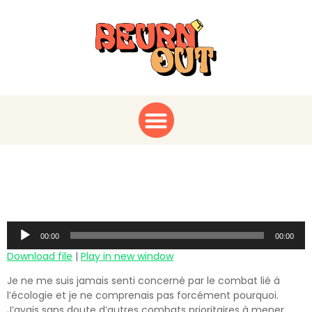
Fatima Ouassak et
l’écologie Pirate !
Audio
00:00
00:00
Player
Download file
|
Play in new window
Je ne me suis jamais senti concerné par le combat lié à
l’écologie et je ne comprenais pas forcément pourquoi.
J’avais sans doute d’autres combats prioritaires à mener