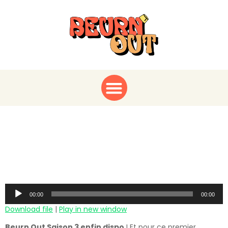
Djamil Le Shlag : Un
Épisode à Pleurer de
Rire
Audio
00:00
00:00
Player
Download file
|
Play in new window
Beurn Out Saison 3 enfin dispo
! Et pour ce premier