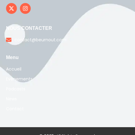
NOUS CONTACTER
contact@beurnout.com
Menu
Accueil
Evènements
Podcasts
News
Contact