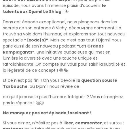
épisode, nous avons l’immense plaisir d’accueillir
le
talentueux Djamil Le Shlag
! 🌟
Dans cet épisode exceptionnel, nous plongeons dans les
secrets de son enfance à Vichy, découvrons comment il a
trouvé sa voie dans l’humour, et explorons son tout nouveau
spectacle
“Exode(s)”
. Mais ce n’est pas tout ! Djamil nous
parle aussi de son nouveau podcast
“Les Grands
Remplaçants”
, une initiative audacieuse qui met en
lumière la diversité avec une touche unique et
rafraîchissante. On compte sur vous pour saisir la subtilité et
la légèreté de ce concept ! 😄🎭
Et ce n’est pas fini ! On vous dévoile
la question sous le
Tarbouche
, où Djamil nous révèle de
de qui il jalouse le plus l’humour. Intrigués ? Vous n’imaginez
pas la réponse ! 🤔😆
Ne manquez pas cet épisode fascinant !
Si vous aimez, n’hésitez pas à
liker
,
commenter
, et surtout