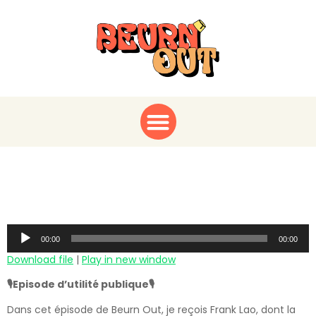
Décolonisons-nous
avec Frank Lao !
Audio
00:00
00:00
Player
Download file
|
Play in new window
🎙️Episode d’utilité publique🎙️
Dans cet épisode de Beurn Out, je reçois Frank Lao, dont la