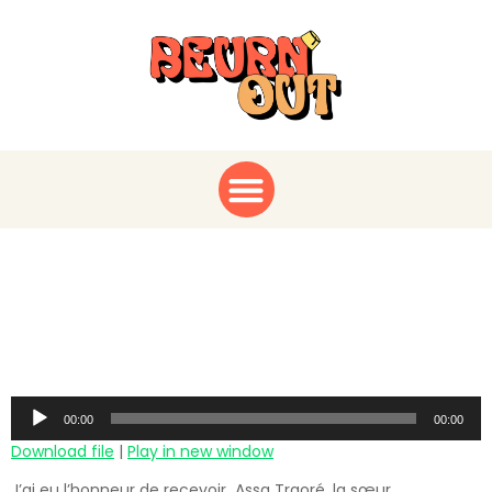
Assa Traoré : Une voix
pour la justice et la
vérité !
Audio
00:00
00:00
Player
Download file
|
Play in new window
J’ai eu l’honneur de recevoir Assa Traoré, la sœur