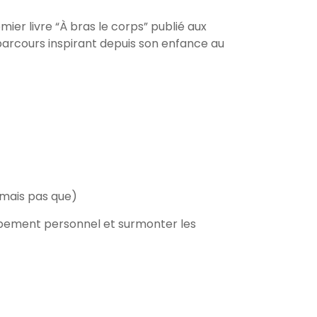
Arrow
keys
ier livre “À bras le corps” publié aux
to
parcours inspirant depuis son enfance au
increase
or
decrease
volume.
 (mais pas que)
oppement personnel et surmonter les