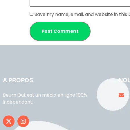
Save my name, email, and website in this
A PROPOS
NO
Beurn Out est un média en ligne 100%
c
indépendant.