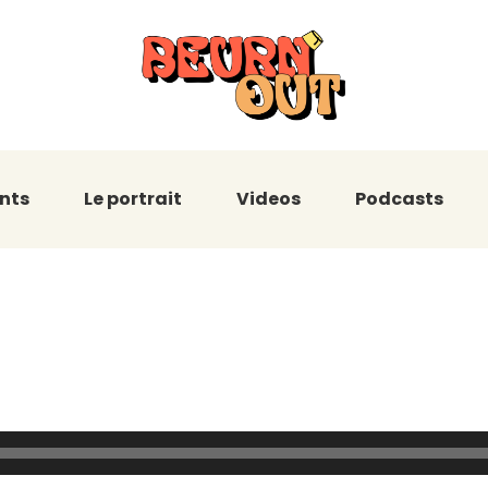
nts
Le portrait
Videos
Podcasts
orps : Le parco