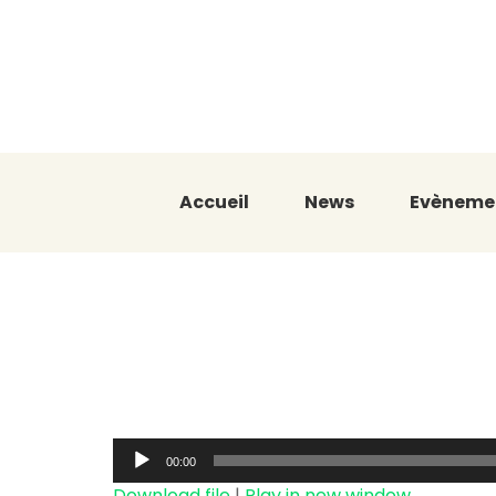
Accueil
News
Evèneme
À bras le c
Niang
Audio
00:00
Player
Download file
|
Play in new window