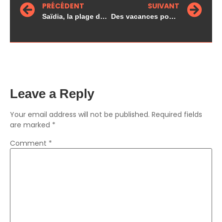
PRÉCÉDENT
SUIVANT
Saïdia, la plage dont personne ne parle (et c’est tant mieux)
Des vacances pour celles et ceux qu’on oublie toujours
Leave a Reply
Your email address will not be published.
Required fields
are marked
*
Comment
*