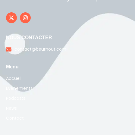
NOUS CONTACTER
contact@beurnout.com
Menu
Accueil
Evènements
Podcasts
News
Contact