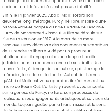
message profondément optimiste : venir d’un milieu
socioculturel défavorisé n’est pas une fatalité.
Enfin, le 14 janvier 2025, Abd al Malik sortira son
deuxième long-métrage, Furcy, né libre. Inspiré d’une
histoire vraie et adapté du livre L’Affaire de l’esclave
Furcy de Mohammed Aïssaoui, le film se déroule sur
l’île de La Réunion en 1817. À la mort de sa mère,
l’esclave Furcy découvre des documents susceptibles
de lui rendre sa liberté. Aidé par un procureur
abolitionniste, il engage alors une longue bataille
judiciaire pour la reconnaissance de ses droits. Une
œuvre forte, à l’image de son auteur, qui interroge la
mémoire, la justice et la liberté. Autant de thèmes
qu’Abd al Malik est venu approfondir récemment au
micro de Beurn Out. L’artiste y revient avec sincérité
sur la genèse de Furcy, né libre, son processus de
réalisation, ses engagements artistiques et sa vision du
monde, toujours guidée par la transmission et le sens.
Un échange dense, passionnant et d’utilité publique,